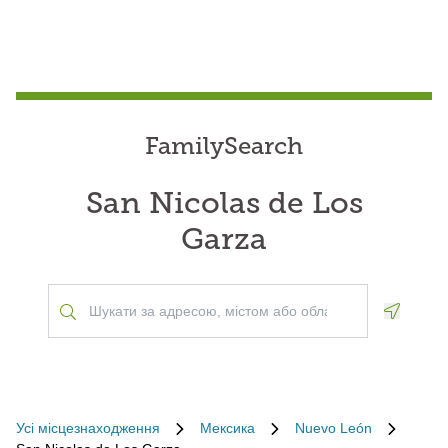
FamilySearch
San Nicolas de Los
Garza
Geoloca
Усі місцезнаходження
Мексика
Nuevo León