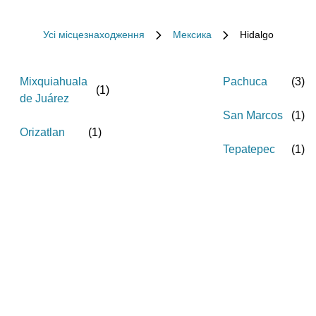
Усі місцезнаходження
Мексика
Hidalgo
Mixquiahuala
Pachuca
(
3
)
(
1
)
de Juárez
San Marcos
(
1
)
Orizatlan
(
1
)
Tepatepec
(
1
)