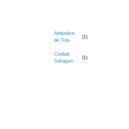
Atotonilco
(
1
)
de Tula
Ciudad
(
1
)
Sahagun