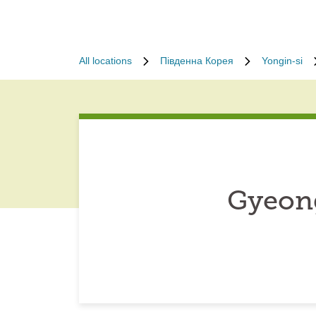
All locations
Південна Корея
Yongin-si
Gyeong