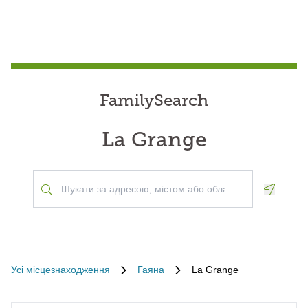
FamilySearch
La Grange
Geoloca
Усі місцезнаходження
Гаяна
La Grange