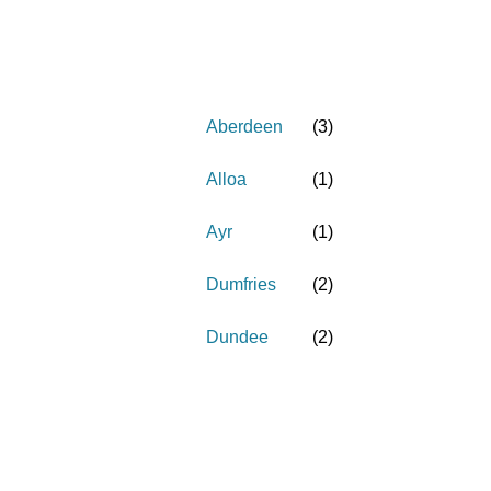
Aberdeen
(
3
)
Alloa
(
1
)
Ayr
(
1
)
Dumfries
(
2
)
Dundee
(
2
)