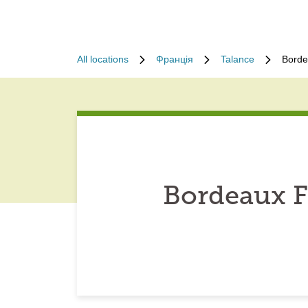
All locations
Франція
Talance
Borde
Bordeaux F