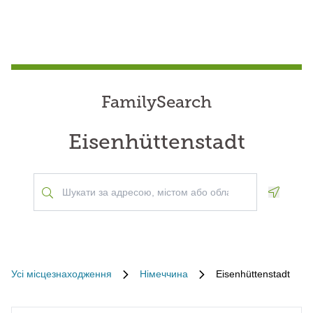
FamilySearch
Eisenhüttenstadt
Geoloca
Усі місцезнаходження
Німеччина
Eisenhüttenstadt