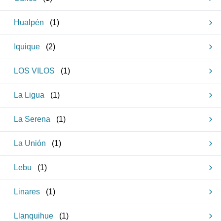
Hualpén
(
1
)
Iquique
(
2
)
LOS VILOS
(
1
)
La Ligua
(
1
)
La Serena
(
1
)
La Unión
(
1
)
Lebu
(
1
)
Linares
(
1
)
Llanquihue
(
1
)