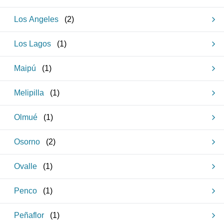
Los Angeles
(
2
)
Los Lagos
(
1
)
Maipú
(
1
)
Melipilla
(
1
)
Olmué
(
1
)
Osorno
(
2
)
Ovalle
(
1
)
Penco
(
1
)
Peñaflor
(
1
)