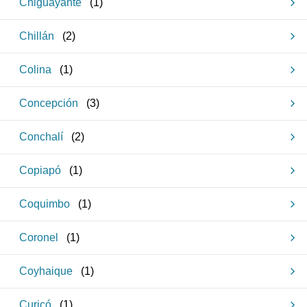
Chiguayante
(
1
)
Chillán
(
2
)
Colina
(
1
)
Concepción
(
3
)
Conchalí
(
2
)
Copiapó
(
1
)
Coquimbo
(
1
)
Coronel
(
1
)
Coyhaique
(
1
)
Curicó
(
1
)