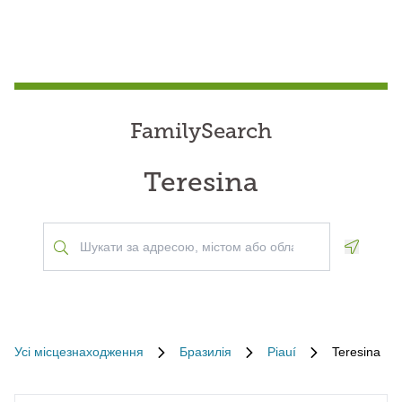
FamilySearch
Teresina
Geoloca
Усі місцезнаходження
Бразилія
Piauí
Teresina