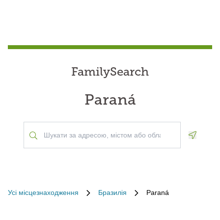
FamilySearch
Paraná
Geoloca
Усі місцезнаходження
Бразилія
Paraná