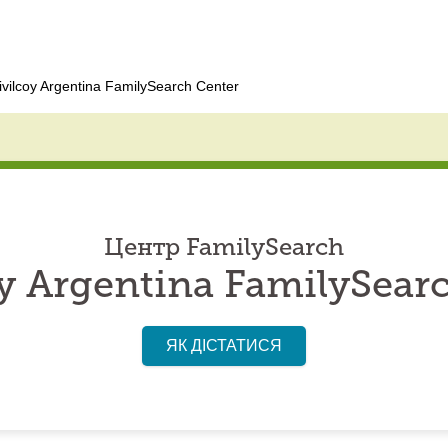
ivilcoy Argentina FamilySearch Center
Центр FamilySearch
y Argentina FamilySear
ЯК ДІСТАТИСЯ