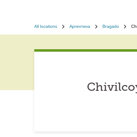
All locations
Аргентина
Bragado
Ch
Chivilco