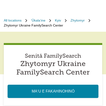
All locations
ʻŪkalaʻine
Kyiv
Zhytomyr
Zhytomyr Ukraine FamilySearch Center
Senitā FamilySearch
Zhytomyr Ukraine
FamilySearch Center
MAʻU E FAKAHINOHINÓ