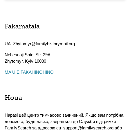
Fakamatala
UA_Zhytomyr@familyhistorymail.org
Nebesnoji Sotni Str. 29A
Zhytomyr
,
Kyiv
10030
MAʻU E FAKAHINOHINÓ
Houa
Наразі цей центр тимчасово зачинений. Якщо вам потрібна
допомога, будь ласка, зверніться до Служби підтримки
FamilySearch за адресою eu_support@familysearch.org або