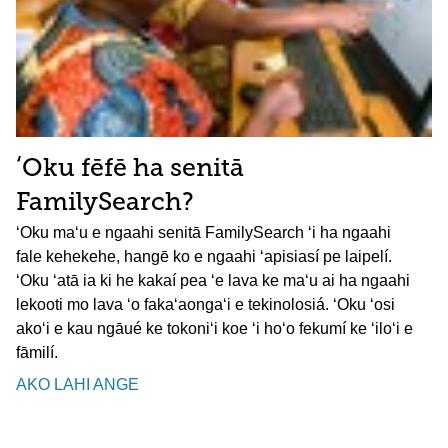
ʻOku fēfē ha senitā
FamilySearch?
ʻOku maʻu e ngaahi senitā FamilySearch ʻi ha ngaahi
fale kehekehe, hangē ko e ngaahi ʻapisiasí pe laipelí.
ʻOku ʻatā ia ki he kakaí pea ʻe lava ke maʻu ai ha ngaahi
lekooti mo lava ʻo fakaʻaongaʻi e tekinolosiá. ʻOku ʻosi
akoʻi e kau ngāué ke tokoniʻi koe ʻi hoʻo fekumí ke ʻiloʻi e
fāmilí.
AKO LAHI ANGE