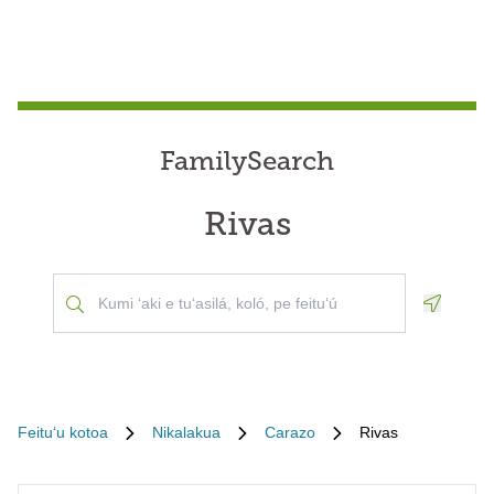
FamilySearch
Rivas
Geoloca
Feituʻu kotoa
Nikalakua
Carazo
Rivas