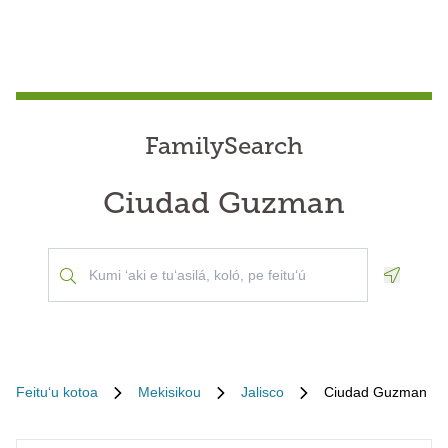
FamilySearch
Ciudad Guzman
Geoloca
Feituʻu kotoa
Mekisikou
Jalisco
Ciudad Guzman