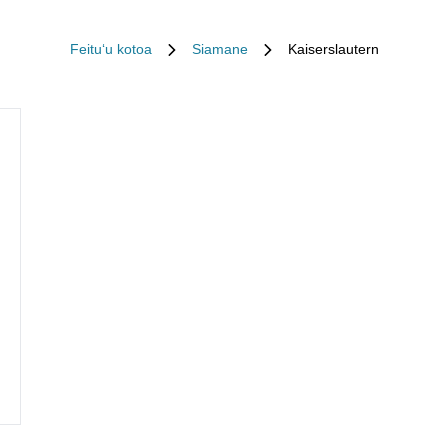
Feituʻu kotoa
Siamane
Kaiserslautern