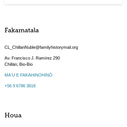
Fakamatala
CL_ChillanNuble@familyhistorymail.org
Av. Francisco J. Ramírez 290
Chillán
,
Bio-Bio
MAʻU E FAKAHINOHINÓ
+56 9 6786 3818
Houa