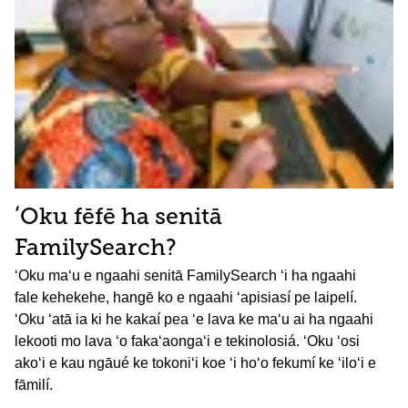
ʻOku fēfē ha senitā
FamilySearch?
ʻOku maʻu e ngaahi senitā FamilySearch ʻi ha ngaahi
fale kehekehe, hangē ko e ngaahi ʻapisiasí pe laipelí.
ʻOku ʻatā ia ki he kakaí pea ʻe lava ke maʻu ai ha ngaahi
lekooti mo lava ʻo fakaʻaongaʻi e tekinolosiá. ʻOku ʻosi
akoʻi e kau ngāué ke tokoniʻi koe ʻi hoʻo fekumí ke ʻiloʻi e
fāmilí.