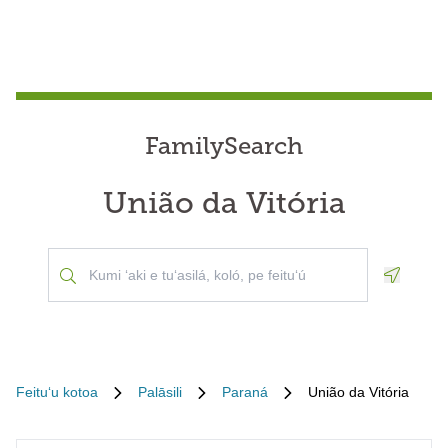
FamilySearch
União da Vitória
Geoloca
Feituʻu kotoa
Palāsili
Paraná
União da Vitória