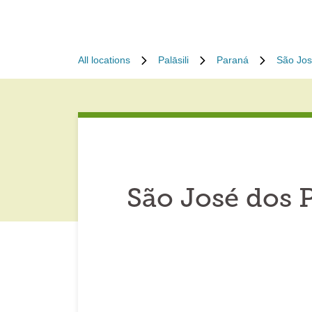
All locations
Palāsili
Paraná
São Jos
São José dos 