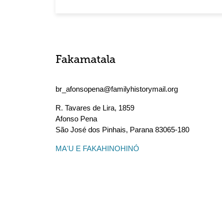
Fakamatala
br_afonsopena@familyhistorymail.org
R. Tavares de Lira, 1859
Afonso Pena
São José dos Pinhais
,
Parana
83065-180
MAʻU E FAKAHINOHINÓ