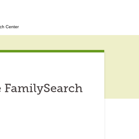
rch Center
ê FamilySearch