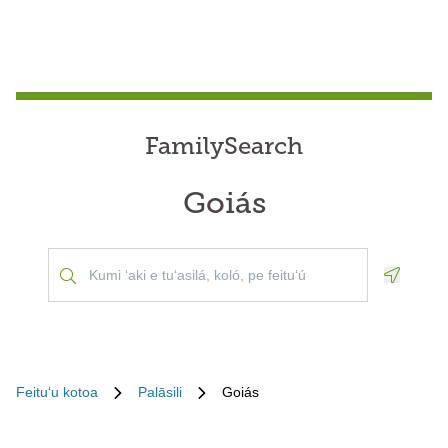
FamilySearch
Goiás
Geoloca
Feituʻu kotoa
Palāsili
Goiás