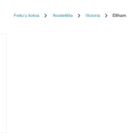
Feituʻu kotoa
ʻAositelēlia
Victoria
Eltham