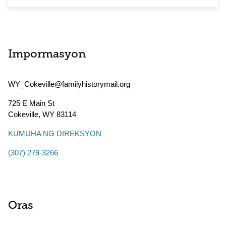
Impormasyon
WY_Cokeville@familyhistorymail.org
725 E Main St
Cokeville
,
WY
83114
KUMUHA NG DIREKSYON
(307) 279-3266
Oras