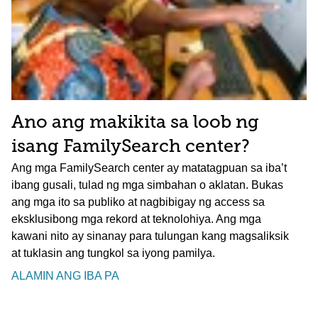
Ano ang makikita sa loob ng
isang FamilySearch center?
Ang mga FamilySearch center ay matatagpuan sa iba’t
ibang gusali, tulad ng mga simbahan o aklatan. Bukas
ang mga ito sa publiko at nagbibigay ng access sa
eksklusibong mga rekord at teknolohiya. Ang mga
kawani nito ay sinanay para tulungan kang magsaliksik
at tuklasin ang tungkol sa iyong pamilya.
ALAMIN ANG IBA PA