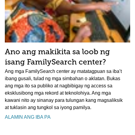
Ano ang makikita sa loob ng
isang FamilySearch center?
Ang mga FamilySearch center ay matatagpuan sa iba’t
ibang gusali, tulad ng mga simbahan o aklatan. Bukas
ang mga ito sa publiko at nagbibigay ng access sa
eksklusibong mga rekord at teknolohiya. Ang mga
kawani nito ay sinanay para tulungan kang magsaliksik
at tuklasin ang tungkol sa iyong pamilya.
ALAMIN ANG IBA PA