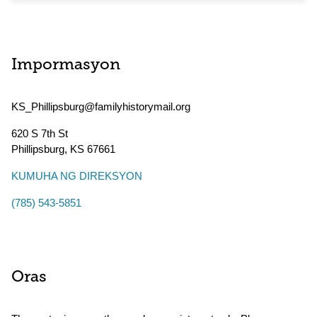
Impormasyon
KS_Phillipsburg@familyhistorymail.org
620 S 7th St
Phillipsburg
,
KS
67661
KUMUHA NG DIREKSYON
(785) 543-5851
Oras