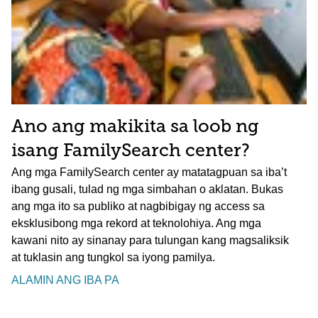
Ano ang makikita sa loob ng
isang FamilySearch center?
Ang mga FamilySearch center ay matatagpuan sa iba’t
ibang gusali, tulad ng mga simbahan o aklatan. Bukas
ang mga ito sa publiko at nagbibigay ng access sa
eksklusibong mga rekord at teknolohiya. Ang mga
kawani nito ay sinanay para tulungan kang magsaliksik
at tuklasin ang tungkol sa iyong pamilya.
ALAMIN ANG IBA PA