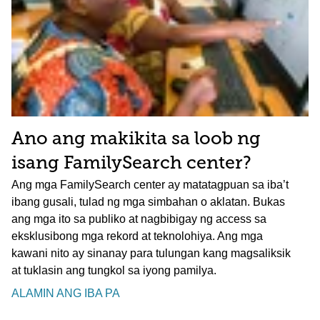
Ano ang makikita sa loob ng
isang FamilySearch center?
Ang mga FamilySearch center ay matatagpuan sa iba’t
ibang gusali, tulad ng mga simbahan o aklatan. Bukas
ang mga ito sa publiko at nagbibigay ng access sa
eksklusibong mga rekord at teknolohiya. Ang mga
kawani nito ay sinanay para tulungan kang magsaliksik
at tuklasin ang tungkol sa iyong pamilya.
ALAMIN ANG IBA PA