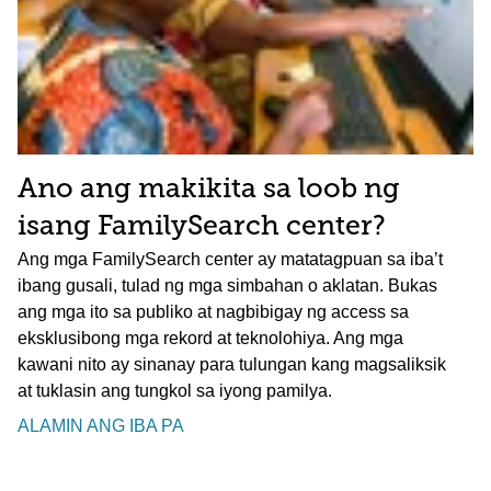
Ano ang makikita sa loob ng
isang FamilySearch center?
Ang mga FamilySearch center ay matatagpuan sa iba’t
ibang gusali, tulad ng mga simbahan o aklatan. Bukas
ang mga ito sa publiko at nagbibigay ng access sa
eksklusibong mga rekord at teknolohiya. Ang mga
kawani nito ay sinanay para tulungan kang magsaliksik
at tuklasin ang tungkol sa iyong pamilya.
ALAMIN ANG IBA PA