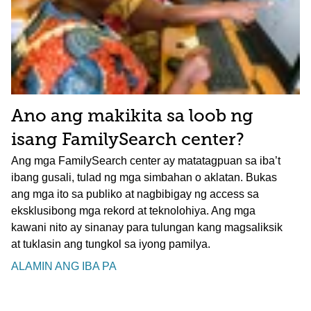
Ano ang makikita sa loob ng
isang FamilySearch center?
Ang mga FamilySearch center ay matatagpuan sa iba’t
ibang gusali, tulad ng mga simbahan o aklatan. Bukas
ang mga ito sa publiko at nagbibigay ng access sa
eksklusibong mga rekord at teknolohiya. Ang mga
kawani nito ay sinanay para tulungan kang magsaliksik
at tuklasin ang tungkol sa iyong pamilya.
ALAMIN ANG IBA PA