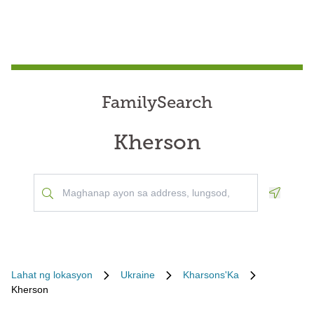
FamilySearch
Kherson
Geoloca
Lahat ng lokasyon
Ukraine
Kharsons'Ka
Kherson