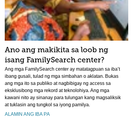
Ano ang makikita sa loob ng
isang FamilySearch center?
Ang mga FamilySearch center ay matatagpuan sa iba’t
ibang gusali, tulad ng mga simbahan o aklatan. Bukas
ang mga ito sa publiko at nagbibigay ng access sa
eksklusibong mga rekord at teknolohiya. Ang mga
kawani nito ay sinanay para tulungan kang magsaliksik
at tuklasin ang tungkol sa iyong pamilya.
ALAMIN ANG IBA PA