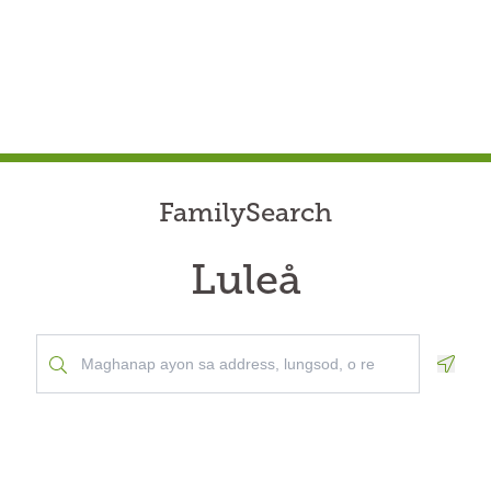
FamilySearch
Luleå
Geolo