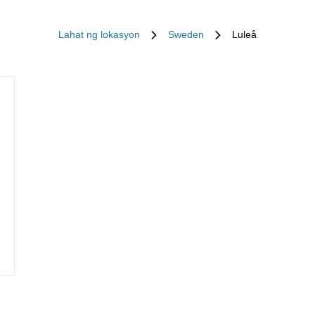
Lahat ng lokasyon
Sweden
Luleå