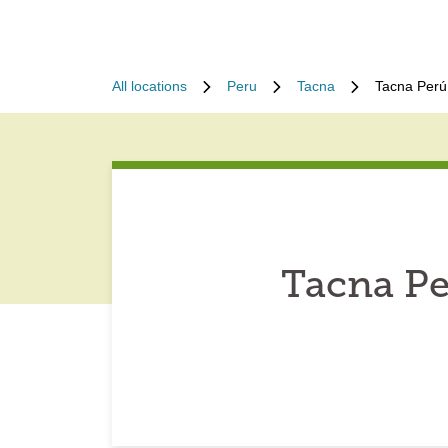
All locations
Peru
Tacna
Tacna Perú
Tacna Pe