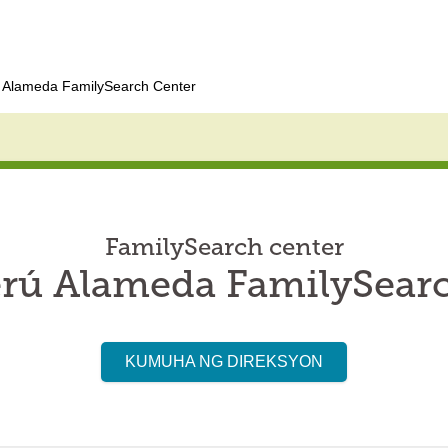
 Alameda FamilySearch Center
FamilySearch center
rú Alameda FamilySear
KUMUHA NG DIREKSYON