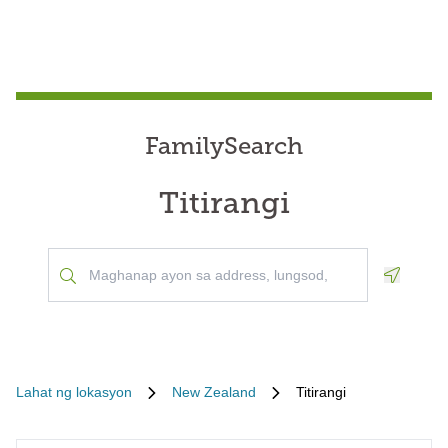
FamilySearch
Titirangi
Geoloca
Lahat ng lokasyon
New Zealand
Titirangi