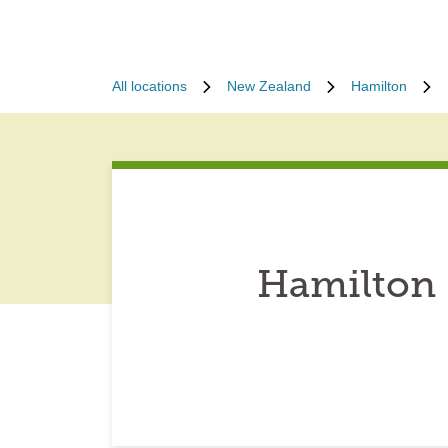
All locations
New Zealand
Hamilton
Hamilton 