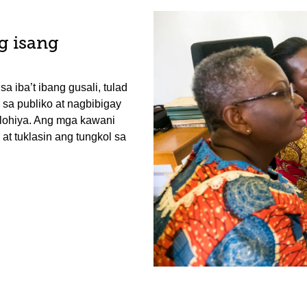
g isang
 iba’t ibang gusali, tulad
sa publiko at nagbibigay
olohiya. Ang mga kawani
at tuklasin ang tungkol sa