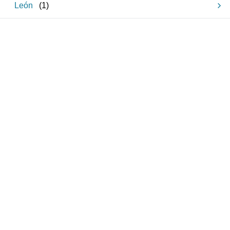
León
(
1
)