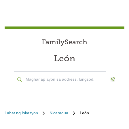
FamilySearch
León
Geoloca
Lahat ng lokasyon
Nicaragua
León