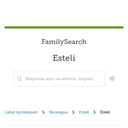
FamilySearch
Esteli
Geoloca
Lahat ng lokasyon
Nicaragua
Esteli
Esteli