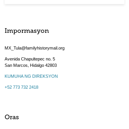
Impormasyon
MX_Tula@familyhistorymail.org
Avenida Chapultepec no. 5
San Marcos
,
Hidalgo
42803
KUMUHA NG DIREKSYON
+52 773 732 2418
Oras