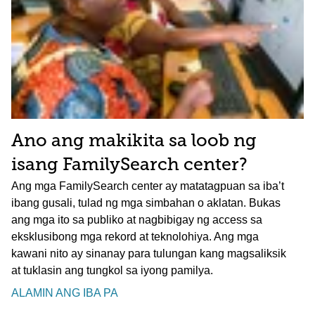
Ano ang makikita sa loob ng
isang FamilySearch center?
Ang mga FamilySearch center ay matatagpuan sa iba’t
ibang gusali, tulad ng mga simbahan o aklatan. Bukas
ang mga ito sa publiko at nagbibigay ng access sa
eksklusibong mga rekord at teknolohiya. Ang mga
kawani nito ay sinanay para tulungan kang magsaliksik
at tuklasin ang tungkol sa iyong pamilya.
ALAMIN ANG IBA PA