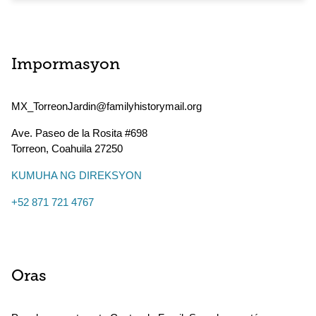
Impormasyon
MX_TorreonJardin@familyhistorymail.org
Ave. Paseo de la Rosita #698
Torreon
,
Coahuila
27250
KUMUHA NG DIREKSYON
+52 871 721 4767
Oras