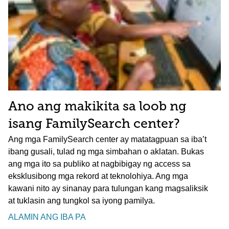
Ano ang makikita sa loob ng
isang FamilySearch center?
Ang mga FamilySearch center ay matatagpuan sa iba’t
ibang gusali, tulad ng mga simbahan o aklatan. Bukas
ang mga ito sa publiko at nagbibigay ng access sa
eksklusibong mga rekord at teknolohiya. Ang mga
kawani nito ay sinanay para tulungan kang magsaliksik
at tuklasin ang tungkol sa iyong pamilya.
ALAMIN ANG IBA PA