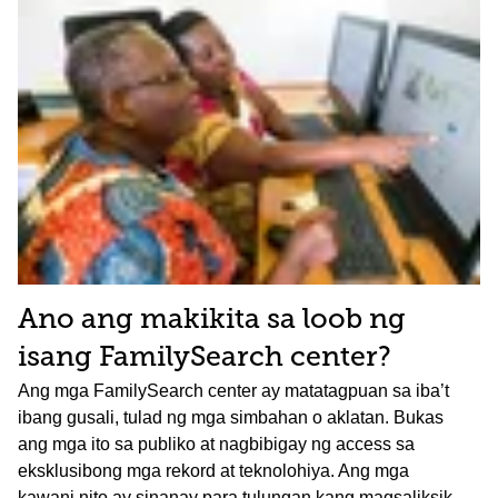
Ano ang makikita sa loob ng
isang FamilySearch center?
Ang mga FamilySearch center ay matatagpuan sa iba’t
ibang gusali, tulad ng mga simbahan o aklatan. Bukas
ang mga ito sa publiko at nagbibigay ng access sa
eksklusibong mga rekord at teknolohiya. Ang mga
kawani nito ay sinanay para tulungan kang magsaliksik