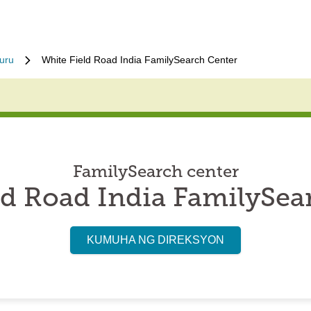
uru
White Field Road India FamilySearch Center
FamilySearch center
ld Road India FamilySea
KUMUHA NG DIREKSYON