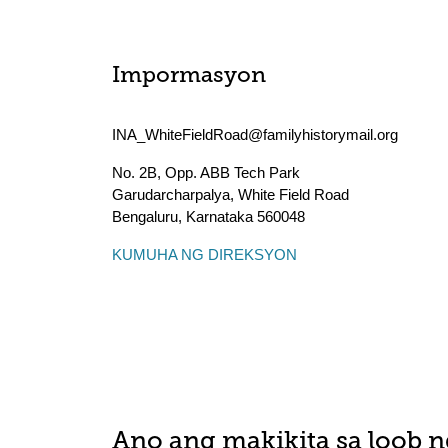
Impormasyon
INA_WhiteFieldRoad@familyhistorymail.org
No. 2B, Opp. ABB Tech Park
Garudarcharpalya, White Field Road
Bengaluru
,
Karnataka
560048
KUMUHA NG DIREKSYON
Ano ang makikita sa loob n