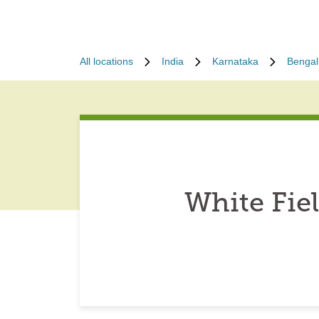
All locations
India
Karnataka
Bengal
White Fie