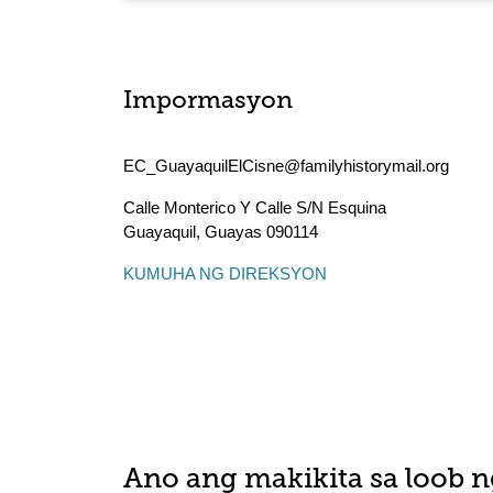
Impormasyon
EC_GuayaquilElCisne@familyhistorymail.org
Calle Monterico Y Calle S/N Esquina
Guayaquil
,
Guayas
090114
KUMUHA NG DIREKSYON
Ano ang makikita sa loob n