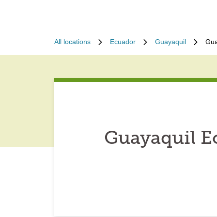
All locations
Ecuador
Guayaquil
Gua
Guayaquil E