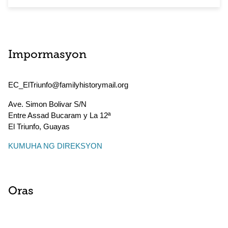
Impormasyon
EC_ElTriunfo@familyhistorymail.org
Ave. Simon Bolivar S/N
Entre Assad Bucaram y La 12ª
El Triunfo
,
Guayas
KUMUHA NG DIREKSYON
Oras