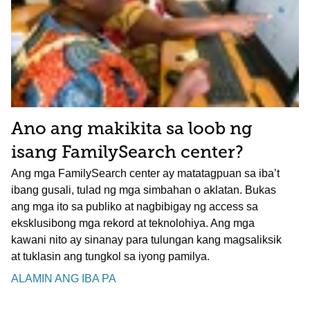
Ano ang makikita sa loob ng
isang FamilySearch center?
Ang mga FamilySearch center ay matatagpuan sa iba’t
ibang gusali, tulad ng mga simbahan o aklatan. Bukas
ang mga ito sa publiko at nagbibigay ng access sa
eksklusibong mga rekord at teknolohiya. Ang mga
kawani nito ay sinanay para tulungan kang magsaliksik
at tuklasin ang tungkol sa iyong pamilya.
ALAMIN ANG IBA PA