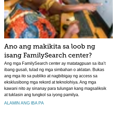
Ano ang makikita sa loob ng
isang FamilySearch center?
Ang mga FamilySearch center ay matatagpuan sa iba’t
ibang gusali, tulad ng mga simbahan o aklatan. Bukas
ang mga ito sa publiko at nagbibigay ng access sa
eksklusibong mga rekord at teknolohiya. Ang mga
kawani nito ay sinanay para tulungan kang magsaliksik
at tuklasin ang tungkol sa iyong pamilya.
ALAMIN ANG IBA PA