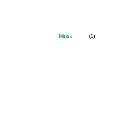
Minsk
(
1
)