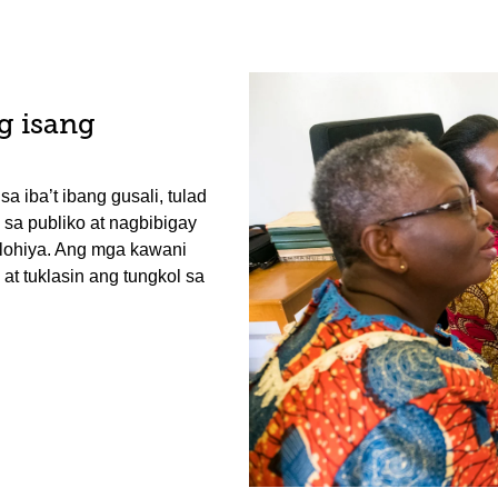
g isang
 iba’t ibang gusali, tulad
sa publiko at nagbibigay
olohiya. Ang mga kawani
at tuklasin ang tungkol sa