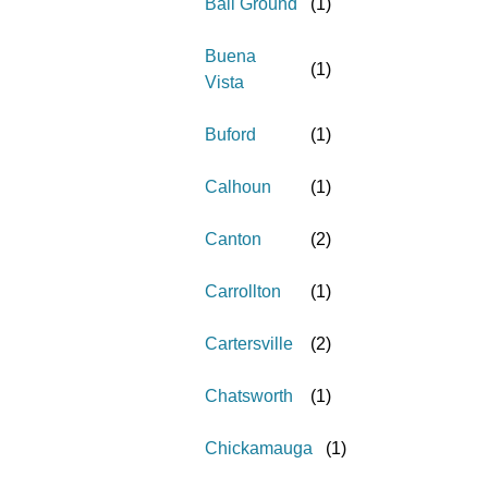
Ball Ground
(
1
)
Buena
(
1
)
Vista
Buford
(
1
)
Calhoun
(
1
)
Canton
(
2
)
Carrollton
(
1
)
Cartersville
(
2
)
Chatsworth
(
1
)
Chickamauga
(
1
)