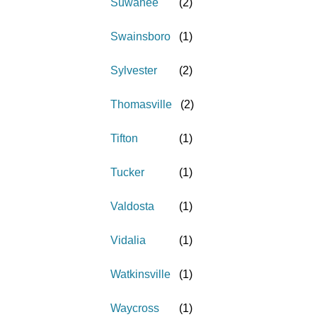
Suwanee
(
2
)
Swainsboro
(
1
)
Sylvester
(
2
)
Thomasville
(
2
)
Tifton
(
1
)
Tucker
(
1
)
Valdosta
(
1
)
Vidalia
(
1
)
Watkinsville
(
1
)
Waycross
(
1
)