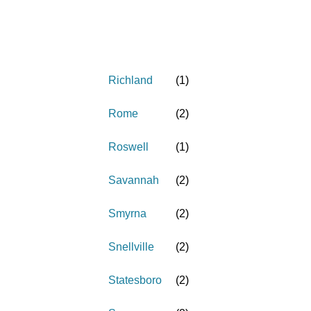
Richland
(
1
)
Rome
(
2
)
Roswell
(
1
)
Savannah
(
2
)
Smyrna
(
2
)
Snellville
(
2
)
Statesboro
(
2
)