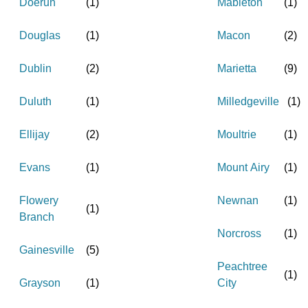
Doerun
(
1
)
Mableton
(
1
)
Douglas
(
1
)
Macon
(
2
)
Dublin
(
2
)
Marietta
(
9
)
Duluth
(
1
)
Milledgeville
(
1
)
Ellijay
(
2
)
Moultrie
(
1
)
Evans
(
1
)
Mount Airy
(
1
)
Flowery
Newnan
(
1
)
(
1
)
Branch
Norcross
(
1
)
Gainesville
(
5
)
Peachtree
(
1
)
Grayson
(
1
)
City