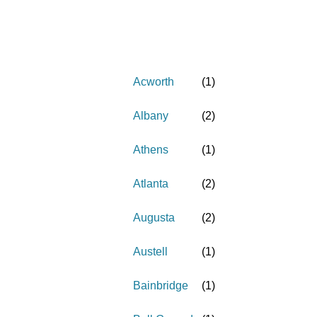
Acworth
(
1
)
Albany
(
2
)
Athens
(
1
)
Atlanta
(
2
)
Augusta
(
2
)
Austell
(
1
)
Bainbridge
(
1
)