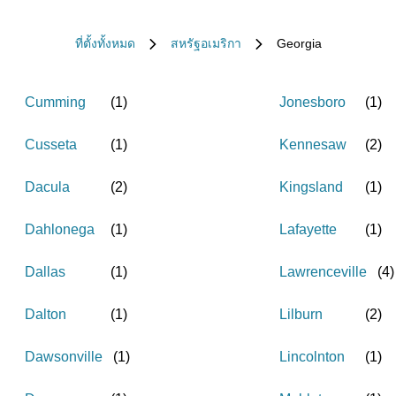
ที่ตั้งทั้งหมด
สหรัฐอเมริกา
Georgia
Cumming
(
1
)
Jonesboro
(
1
)
Cusseta
(
1
)
Kennesaw
(
2
)
Dacula
(
2
)
Kingsland
(
1
)
Dahlonega
(
1
)
Lafayette
(
1
)
Dallas
(
1
)
Lawrenceville
(
4
)
Dalton
(
1
)
Lilburn
(
2
)
Dawsonville
(
1
)
Lincolnton
(
1
)