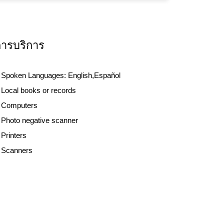
การบริการ
Spoken Languages:
English,Español
Local books or records
Computers
Photo negative scanner
Printers
Scanners