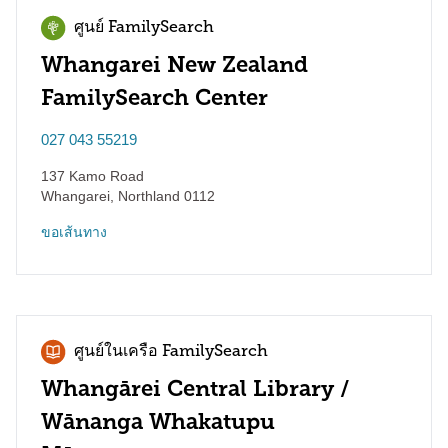
ศูนย์ FamilySearch
Whangarei New Zealand
FamilySearch Center
027 043 55219
137 Kamo Road
Whangarei
,
Northland
0112
ขอเส้นทาง
ศูนย์ในเครือ FamilySearch
Whangārei Central Library /
Wānanga Whakatupu