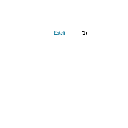
Esteli
(
1
)