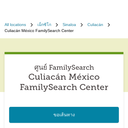
All locations
เม็กซิโก
Sinaloa
Culiacán
Culiacán México FamilySearch Center
ศูนย์ FamilySearch
Culiacán México
FamilySearch Center
ขอเส้นทาง